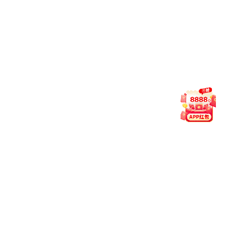
白岩松分析法英葡巴夺冠前景不提阿根廷
本文将对著名体育评论员白岩松在分析英、葡、巴三国夺冠
前景时的...
2026-07-16