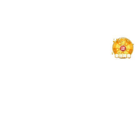
这一过程中，将会有诸多困难，但如果能够正确处
理，将可能迎来一个全新的时代。
总结：
通过对“巴萨新主席选举临近11万会员投票结果将于今
晚揭晓”的深入分析，我们可以看到此次 elections 的
重要性及其潜在影响。不仅是对于现阶段问题的一次
回应，更是为了塑造一个更加美好的未来而努力奋斗
的过程。
最终，无论谁能成为新一任总统，都肩负着重振巴萨
辉煌使命，希望他们能够充分倾听广大球迷声音，共
同推动这家伟大俱乐部迈向新的高度！