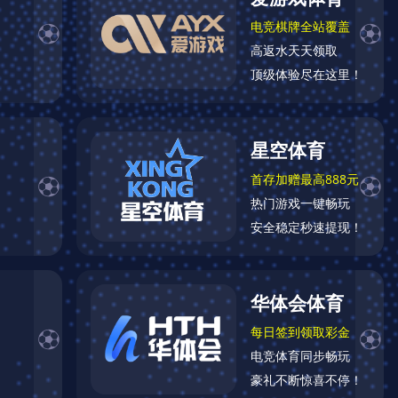
亚、欧美等区域建立本地化团队，推动技术与服务全球
赛事平台品牌。
赖的见证。