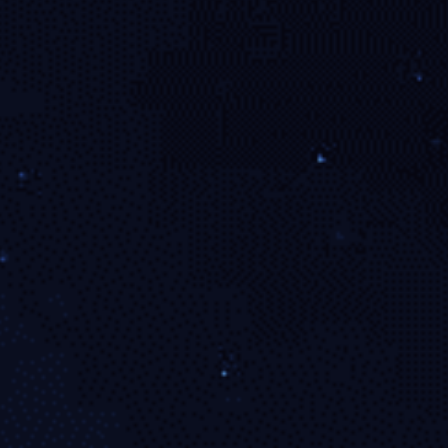
系
建系统级安全网。
护
异常流量识
定性保障