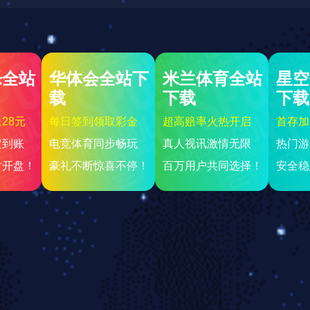
2022 区域体育科技
凭借数据整合与直播体验创新