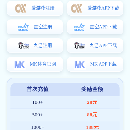
在最近的比赛中，热火队的首发五人的表现让人失
望，他们在篮板球上的数据惨淡，显示出球队在内线
控制方面的不足。与此同时，新秀文班表现十分抢
眼，他独揽15个篮板，成为全场最亮眼的球员。这一
对比不仅突显了热火队在篮板争夺上的劣势，也证明
了文班作为新秀的潜力与能力。在接下来的分析中，
我们将从热火队的整体表现、文班的个人发挥、篮板
争夺的重要性以及未来展望四个方面进行详细阐述。
1、热火队整体表现不佳
热火队在本场比赛中的整体表现可以用“惨淡”来形