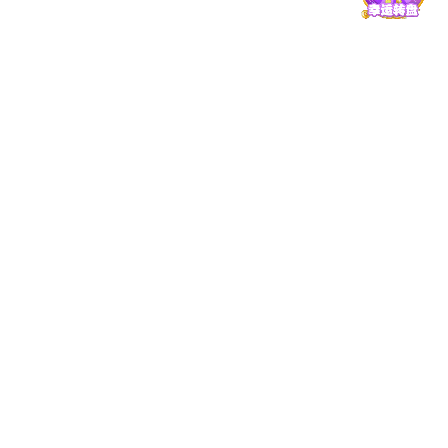
为他们提供展示才华的平台。同时，要注重心理建
设，让年轻人学会承受压力，相信自己可以带领球队
走向更辉煌未来。
总结：
综上所述，本场比赛虽然热火首发五人在各项数据上
都显得乏善可陈，但新秀文班则脱颖而出，为观众带
来了惊喜。他独揽15个篮板，不仅彰显了个人能力，
也为整个团队树立了一定标杆。这种鲜明对比让我们
看到了当前热火面临的问题，以及年轻力量所蕴含的
发展潜力。
今后，希望热火能够正视自身的问题，通过不断调整
和改善，将团队打造成更加团结、有战斗力的一支队