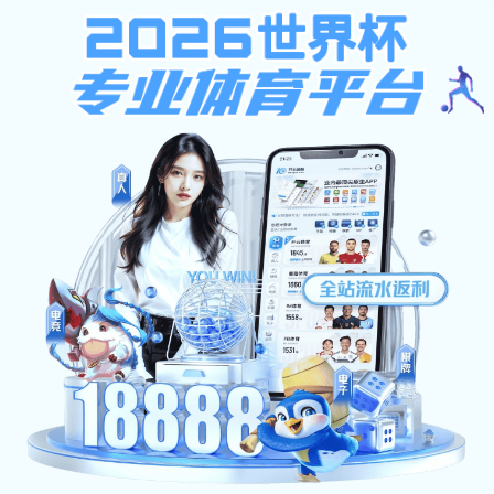
注册入口
问鼎网页版入口
APP与网页版
入口｜畅享全球体育赛事与数
据服务
欢迎访问
问鼎网页版入口
，提供全面覆盖足
球、篮球、电竞等项目的赛事资讯与数据内容，
支持
APP下载
与
网页使用
，每日同步更新千场
比赛，聚焦热门体育内容， 助您轻松获取赛事
动态，掌握比赛节奏。